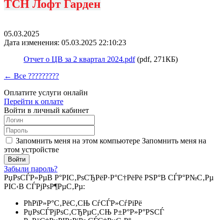
ТСН Лофт Гарден
05.03.2025
Дата изменения: 05.03.2025 22:10:23
Отчет о ЦВ за 2 квартал 2024.pdf
(pdf, 271КБ)
← Все ?????????
Оплатите услуги онлайн
Перейти к оплате
Войти в личный кабинет
Запомнить меня на этом компьютере
Запомнить меня на
этом устройстве
Забыли пароль?
РџРѕСЃР»РµВ Р°РІС‚РѕСЂРёР·Р°С†РёРё РЅР°В СЃР°Р№С‚Рµ
РІС‹В СЃРјРѕР¶РµС‚Рµ:
РћРїР»Р°С‚РёС‚СЊ СѓСЃР»СѓРіРё
РџРѕСЃРјРѕС‚СЂРµС‚СЊ Р±Р°Р»Р°РЅСЃ