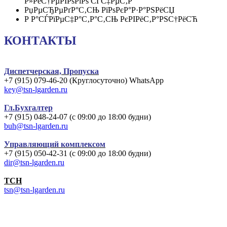
Р»РёС†РµРІРѕРіРѕ СЃС‡РµС‚Р°
РџРµСЂРµРґР°С‚СЊ РїРѕРєР°Р·Р°РЅРёСЏ
Р Р°СЃРїРµС‡Р°С‚Р°С‚СЊ РєРІРёС‚Р°РЅС†РёСЋ
КОНТАКТЫ
Диспетчерская, Пропуска
+7 (915) 079-46-20 (Круглосуточно) WhatsApp
key@tsn-lgarden.ru
Гл.Бухгалтер
+7 (915) 048-24-07 (с 09:00 до 18:00 будни)
buh@tsn-lgarden.ru
Управляющий комплексом
+7 (915) 050-42-31 (с 09:00 до 18:00 будни)
dir@tsn-lgarden.ru
TCH
tsn@tsn-lgarden.ru