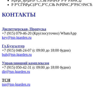
РџРµСЂРµРґР°С‚СЊ РїРѕРєР°Р·Р°РЅРёСЏ
Р Р°СЃРїРµС‡Р°С‚Р°С‚СЊ РєРІРёС‚Р°РЅС†РёСЋ
КОНТАКТЫ
Диспетчерская, Пропуска
+7 (915) 079-46-20 (Круглосуточно) WhatsApp
key@tsn-lgarden.ru
Гл.Бухгалтер
+7 (915) 048-24-07 (с 09:00 до 18:00 будни)
buh@tsn-lgarden.ru
Управляющий комплексом
+7 (915) 050-42-31 (с 09:00 до 18:00 будни)
dir@tsn-lgarden.ru
TCH
tsn@tsn-lgarden.ru