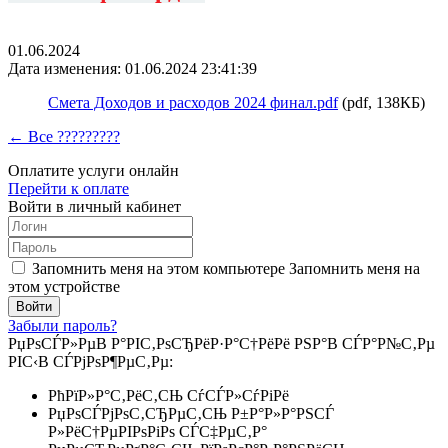
01.06.2024
Дата изменения: 01.06.2024 23:41:39
Смета Доходов и расходов 2024 финал.pdf
(pdf, 138КБ)
← Все ?????????
Оплатите услуги онлайн
Перейти к оплате
Войти в личный кабинет
Запомнить меня на этом компьютере
Запомнить меня на
этом устройстве
Забыли пароль?
РџРѕСЃР»РµВ Р°РІС‚РѕСЂРёР·Р°С†РёРё РЅР°В СЃР°Р№С‚Рµ
РІС‹В СЃРјРѕР¶РµС‚Рµ:
РћРїР»Р°С‚РёС‚СЊ СѓСЃР»СѓРіРё
РџРѕСЃРјРѕС‚СЂРµС‚СЊ Р±Р°Р»Р°РЅСЃ
Р»РёС†РµРІРѕРіРѕ СЃС‡РµС‚Р°