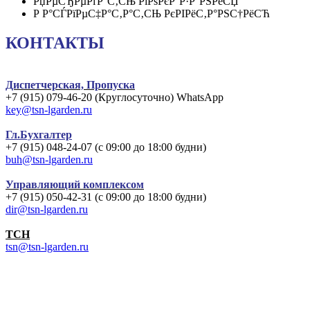
РџРµСЂРµРґР°С‚СЊ РїРѕРєР°Р·Р°РЅРёСЏ
Р Р°СЃРїРµС‡Р°С‚Р°С‚СЊ РєРІРёС‚Р°РЅС†РёСЋ
КОНТАКТЫ
Диспетчерская, Пропуска
+7 (915) 079-46-20 (Круглосуточно) WhatsApp
key@tsn-lgarden.ru
Гл.Бухгалтер
+7 (915) 048-24-07 (с 09:00 до 18:00 будни)
buh@tsn-lgarden.ru
Управляющий комплексом
+7 (915) 050-42-31 (с 09:00 до 18:00 будни)
dir@tsn-lgarden.ru
TCH
tsn@tsn-lgarden.ru