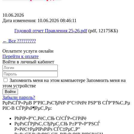
10.06.2026
Дата изменения: 10.06.2026 08:46:11
Годовой отчет Правления 25-26.pdf
(pdf, 12175КБ)
← Все ?????????
Оплатите услуги онлайн
Перейти к оплате
Войти в личный кабинет
Запомнить меня на этом компьютере
Запомнить меня на
этом устройстве
Забыли пароль?
РџРѕСЃР»РµВ Р°РІС‚РѕСЂРёР·Р°С†РёРё РЅР°В СЃР°Р№С‚Рµ
РІС‹В СЃРјРѕР¶РµС‚Рµ:
РћРїР»Р°С‚РёС‚СЊ СѓСЃР»СѓРіРё
РџРѕСЃРјРѕС‚СЂРµС‚СЊ Р±Р°Р»Р°РЅСЃ
Р»РёС†РµРІРѕРіРѕ СЃС‡РµС‚Р°