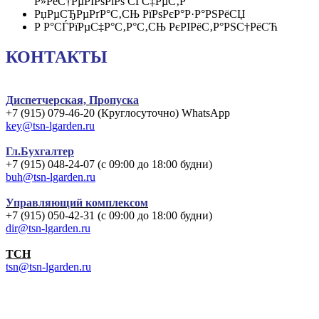
Р»РёС†РµРІРѕРіРѕ СЃС‡РµС‚Р°
РџРµСЂРµРґР°С‚СЊ РїРѕРєР°Р·Р°РЅРёСЏ
Р Р°СЃРїРµС‡Р°С‚Р°С‚СЊ РєРІРёС‚Р°РЅС†РёСЋ
КОНТАКТЫ
Диспетчерская, Пропуска
+7 (915) 079-46-20 (Круглосуточно) WhatsApp
key@tsn-lgarden.ru
Гл.Бухгалтер
+7 (915) 048-24-07 (с 09:00 до 18:00 будни)
buh@tsn-lgarden.ru
Управляющий комплексом
+7 (915) 050-42-31 (с 09:00 до 18:00 будни)
dir@tsn-lgarden.ru
TCH
tsn@tsn-lgarden.ru