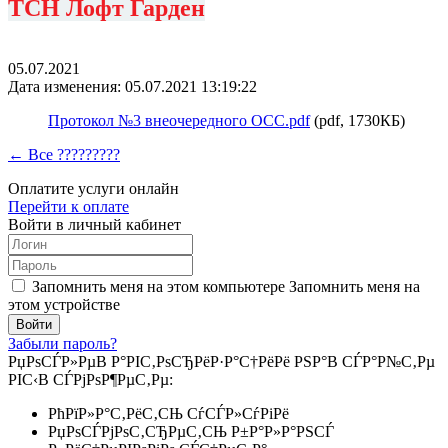
ТСН Лофт Гарден
05.07.2021
Дата изменения: 05.07.2021 13:19:22
Протокол №3 внеочередного ОСС.pdf
(pdf, 1730КБ)
← Все ?????????
Оплатите услуги онлайн
Перейти к оплате
Войти в личный кабинет
Запомнить меня на этом компьютере
Запомнить меня на
этом устройстве
Забыли пароль?
РџРѕСЃР»РµВ Р°РІС‚РѕСЂРёР·Р°С†РёРё РЅР°В СЃР°Р№С‚Рµ
РІС‹В СЃРјРѕР¶РµС‚Рµ:
РћРїР»Р°С‚РёС‚СЊ СѓСЃР»СѓРіРё
РџРѕСЃРјРѕС‚СЂРµС‚СЊ Р±Р°Р»Р°РЅСЃ