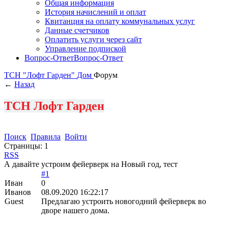
Общая информация
История начислений и оплат
Квитанция на оплату коммунальных услуг
Данные счетчиков
Оплатить услуги через сайт
Управление подпиской
Вопрос-Ответ
Вопрос-Ответ
ТСН "Лофт Гарден"
Дом
Форум
←
Назад
ТСН Лофт Гарден
Поиск
Правила
Войти
Страницы:
1
RSS
А давайте устроим фейерверк на Новый год, тест
#1
Иван
0
Иванов
08.09.2020 16:22:17
Guest
Предлагаю устроить новогодний фейерверк во
дворе нашего дома.