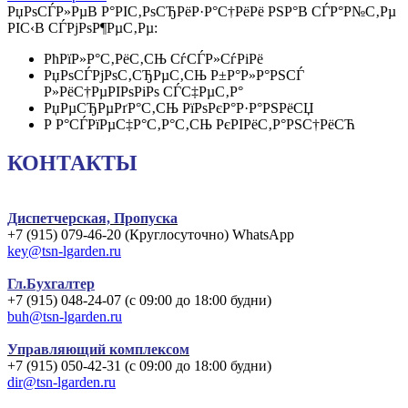
РџРѕСЃР»РµВ Р°РІС‚РѕСЂРёР·Р°С†РёРё РЅР°В СЃР°Р№С‚Рµ
РІС‹В СЃРјРѕР¶РµС‚Рµ:
РћРїР»Р°С‚РёС‚СЊ СѓСЃР»СѓРіРё
РџРѕСЃРјРѕС‚СЂРµС‚СЊ Р±Р°Р»Р°РЅСЃ
Р»РёС†РµРІРѕРіРѕ СЃС‡РµС‚Р°
РџРµСЂРµРґР°С‚СЊ РїРѕРєР°Р·Р°РЅРёСЏ
Р Р°СЃРїРµС‡Р°С‚Р°С‚СЊ РєРІРёС‚Р°РЅС†РёСЋ
КОНТАКТЫ
Диспетчерская, Пропуска
+7 (915) 079-46-20 (Круглосуточно) WhatsApp
key@tsn-lgarden.ru
Гл.Бухгалтер
+7 (915) 048-24-07 (с 09:00 до 18:00 будни)
buh@tsn-lgarden.ru
Управляющий комплексом
+7 (915) 050-42-31 (с 09:00 до 18:00 будни)
dir@tsn-lgarden.ru